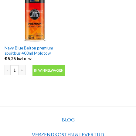
Navy Blue Belton premium
spuitbus 400ml Molotow
€
5,25
incl. BTW
Navy Blue Belton premium spuitbus 400ml Molotow aantal
IN WINKELWAGEN
BLOG
VERZENDKOSTEN & LEVERTIJD