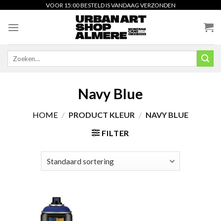
Skip
VOOR 15:00 BESTELD IS VANDAAG VERZONDEN
to
content
Zoeken
naar:
Navy Blue
HOME
/
PRODUCT KLEUR
/
NAVY BLUE
FILTER