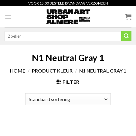
Skip
VOOR 15:00 BESTELD IS VANDAAG VERZONDEN
to
content
Zoeken
naar:
N1 Neutral Gray 1
HOME
/
PRODUCT KLEUR
/
N1 NEUTRAL GRAY 1
FILTER