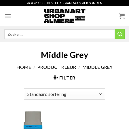
Skip
VOOR 15:00 BESTELD IS VANDAAG VERZONDEN
to
content
Zoeken
naar:
Middle Grey
HOME
/
PRODUCT KLEUR
/
MIDDLE GREY
FILTER