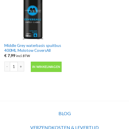
Middle Grey waterbasis spuitbus
400ML Molotow CoversAll
€
7,99
incl. BTW
Middle Grey waterbasis spuitbus 400ML Molotow CoversAll aantal
IN WINKELWAGEN
BLOG
VERZENDKOSTEN & LEVERTIJD