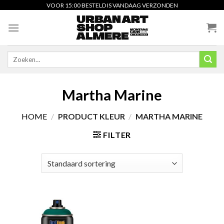
Skip
VOOR 15:00 BESTELD IS VANDAAG VERZONDEN
to
content
Zoeken
naar:
Martha Marine
HOME
/
PRODUCT KLEUR
/
MARTHA MARINE
FILTER