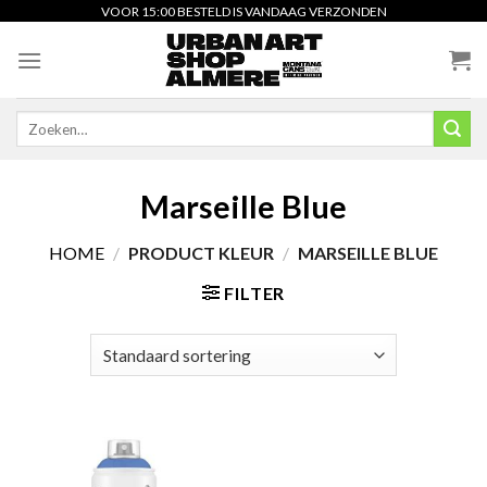
Skip
VOOR 15:00 BESTELD IS VANDAAG VERZONDEN
to
content
Zoeken
naar:
Marseille Blue
HOME
/
PRODUCT KLEUR
/
MARSEILLE BLUE
FILTER