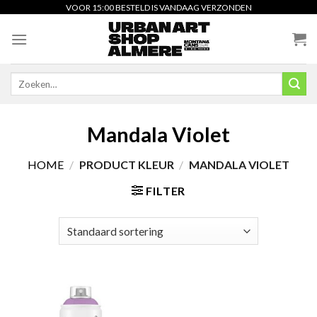
Skip
VOOR 15:00 BESTELD IS VANDAAG VERZONDEN
to
content
Zoeken
naar:
Mandala Violet
HOME
/
PRODUCT KLEUR
/
MANDALA VIOLET
FILTER