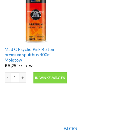
Mad C Psycho Pink Belton
premium spuitbus 400ml
Molotow
€
5,25
incl. BTW
Mad C Psycho Pink Belton premium spuitbus 400ml Molotow aantal
IN WINKELWAGEN
BLOG