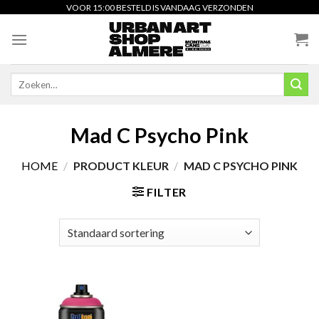
Skip
VOOR 15:00 BESTELD IS VANDAAG VERZONDEN
to
content
Zoeken
naar:
Mad C Psycho Pink
HOME
/
PRODUCT KLEUR
/
MAD C PSYCHO PINK
FILTER