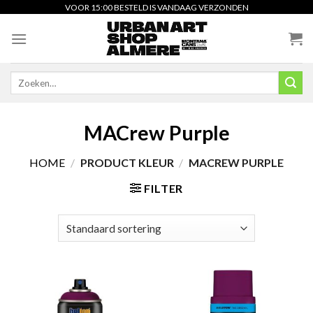
Skip
VOOR 15:00 BESTELD IS VANDAAG VERZONDEN
to
content
Zoeken
naar:
MACrew Purple
HOME
/
PRODUCT KLEUR
/
MACREW PURPLE
FILTER