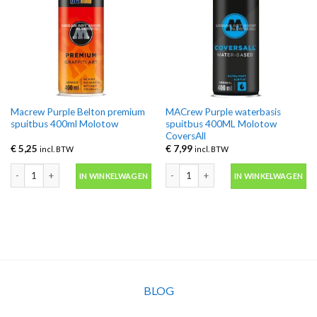
Macrew Purple Belton premium
MACrew Purple waterbasis
spuitbus 400ml Molotow
spuitbus 400ML Molotow
CoversAll
€
5,25
€
7,99
incl. BTW
incl. BTW
Macrew Purple Belton premium spuitbus 400ml Molotow aantal
MACrew Purple waterbasis spuitbus 
IN WINKELWAGEN
IN WINKELWAGEN
BLOG