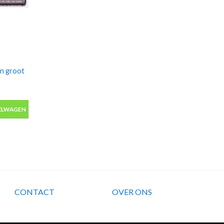
n groot
 groot chisel 8mm M aantal
ELWAGEN
CONTACT
OVER ONS