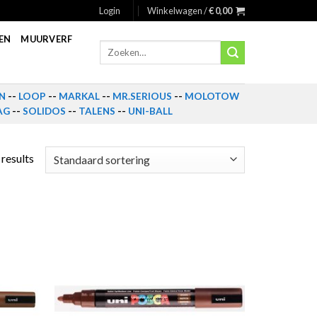
Login
Winkelwagen /
€
0,00
EN
MUURVERF
Zoeken
naar:
N
--
LOOP
--
MARKAL
--
MR.SERIOUS
--
MOLOTOW
AG
--
SOLIDOS
--
TALENS
--
UNI-BALL
 results