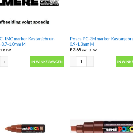
C-1MC marker Kastanjebruin
Posca PC-3M marker Kastanjebrui
jn 0.7-1.0mm M
0.9-1.3mm M
€
3,65
cl. BTW
incl. BTW
-1MC marker Kastanjebruin extra fijn 0.7-1.0mm M aantal
Posca PC-3M marker Kastanjebruin
IN WINKELWAGEN
IN WINK