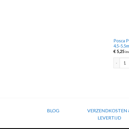
Posca P
4.5-5.5
€
5,25
in
Posca PC
BLOG
VERZENDKOSTEN 
LEVERTIJD