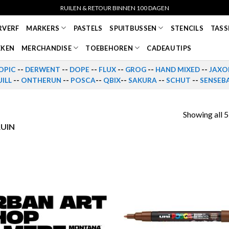
RUILEN & RETOUR BINNEN 100 DAGEN
RVERF
MARKERS
PASTELS
SPUITBUSSEN
STENCILS
TASS
EKEN
MERCHANDISE
TOEBEHOREN
CADEAU TIPS
OPIC
--
DERWENT
--
DOPE
--
FLUX
--
GROG
--
HAND MIXED
--
JAXO
ILL
--
ONTHERUN
--
POSCA
--
QBIX
--
SAKURA
--
SCHUT
--
SENSEB
Showing all 5
UIN