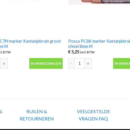
C7M marker Kastanjebruin groot
Posca PC8K marker Kastanjebrui
mm M
chisel 8mm M
€
5,25
cl. BTW
incl. BTW
7M marker Kastanjebruin groot 4.5-5.5mm M aantal
Posca PC8K marker Kastanjebruin
IN WINKELWAGEN
IN WINK
&
RUILEN &
VEELGESTELDE
RETOURNEREN
VRAGEN FAQ