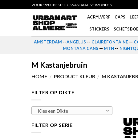
Skip
VOOR 15:00 BESTELD IS VANDAAG VERZONDEN
to
ACRYLVERF
CAPS
LEE
content
STICKERS
SCHETSBO
AMSTERDAM
--
ANGELUS
--
CLAIREFONTAINE
--
C
MONTANA CANS
--
MTN
--
NIGHTQU
M Kastanjebruin
HOME
/
PRODUCT KLEUR
/
M KASTANJEBR
FILTER OP DIKTE
Kies een Dikte
FILTER OP SERIE