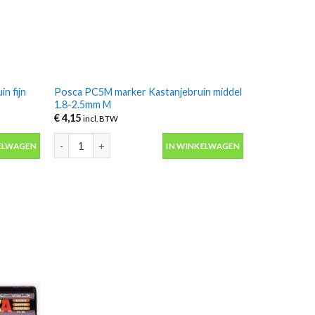
n fijn
Posca PC5M marker Kastanjebruin middel
1.8-2.5mm M
€
4,15
incl. BTW
 fijn 0.9-1.3mm M aantal
Posca PC5M marker Kastanjebruin middel 1.8-2.5mm M aan
ELWAGEN
IN WINKELWAGEN