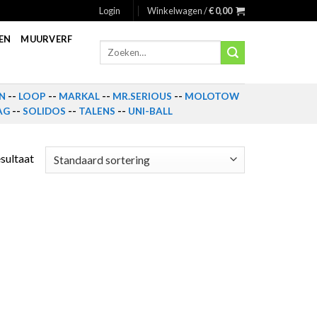
Login
Winkelwagen /
€
0,00
EN
MUURVERF
Zoeken
naar:
N
--
LOOP
--
MARKAL
--
MR.SERIOUS
--
MOLOTOW
AG
--
SOLIDOS
--
TALENS
--
UNI-BALL
esultaat