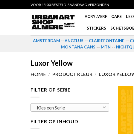
Skip
VOOR 15:00 BESTELD IS VANDAAG VERZONDEN
to
ACRYLVERF
CAPS
LEE
content
STICKERS
SCHETSBO
AMSTERDAM
--
ANGELUS
--
CLAIREFONTAINE
--
C
MONTANA CANS
--
MTN
--
NIGHTQU
Luxor Yellow
HOME
/
PRODUCT KLEUR
/
LUXOR YELLO
FILTER OP SERIE
Kies een Serie
FILTER OP INHOUD