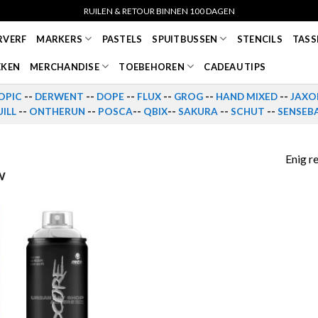
RUILEN & RETOUR BINNEN 100 DAGEN
RVERF
MARKERS
PASTELS
SPUITBUSSEN
STENCILS
TASS
EKEN
MERCHANDISE
TOEBEHOREN
CADEAU TIPS
OPIC
--
DERWENT
--
DOPE
--
FLUX
--
GROG
--
HAND MIXED
--
JAXO
ILL
--
ONTHERUN
--
POSCA
--
QBIX
--
SAKURA
--
SCHUT
--
SENSEB
Enig r
W