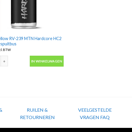
ellow RV-239 MTN Hardcore HC2
 spuitbus
cl. BTW
llow RV-239 MTN Hardcore HC2 in 400ml spuitbus aantal
IN WINKELWAGEN
&
RUILEN &
VEELGESTELDE
RETOURNEREN
VRAGEN FAQ