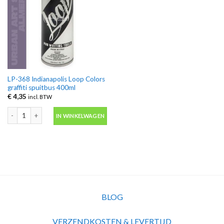
LP-368 Indianapolis Loop Colors
graffiti spuitbus 400ml
€
4,35
incl. BTW
LP-368 Indianapolis Loop Colors graffiti spuitbus 400ml aantal
IN WINKELWAGEN
BLOG
VERZENDKOSTEN & LEVERTIJD