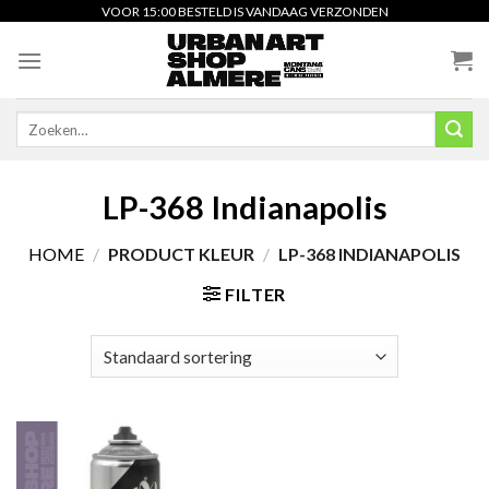
Skip
VOOR 15:00 BESTELD IS VANDAAG VERZONDEN
to
content
Zoeken
naar:
LP-368 Indianapolis
HOME
/
PRODUCT KLEUR
/
LP-368 INDIANAPOLIS
FILTER