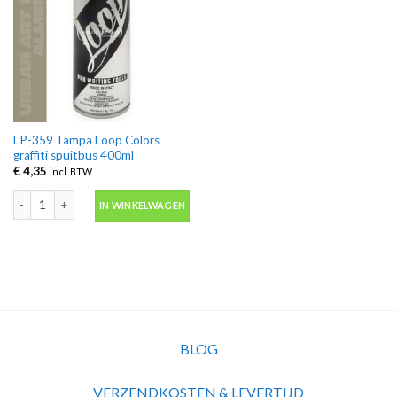
LP-359 Tampa Loop Colors
graffiti spuitbus 400ml
€
4,35
incl. BTW
LP-359 Tampa Loop Colors graffiti spuitbus 400ml aantal
IN WINKELWAGEN
BLOG
VERZENDKOSTEN & LEVERTIJD