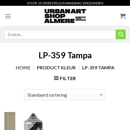
Skip
VOOR 15:00 BESTELD IS VANDAAG VERZONDEN
to
content
Zoeken
naar:
LP-359 Tampa
HOME
/
PRODUCT KLEUR
/
LP-359 TAMPA
FILTER