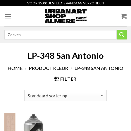
Skip
VOOR 15:00 BESTELD IS VANDAAG VERZONDEN
to
content
Zoeken
naar:
LP-348 San Antonio
HOME
/
PRODUCT KLEUR
/
LP-348 SAN ANTONIO
FILTER