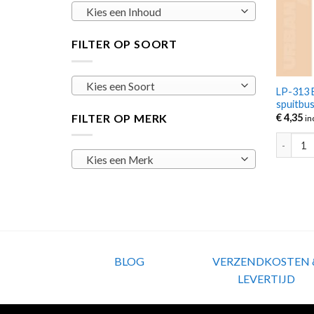
Kies een Inhoud
FILTER OP SOORT
Kies een Soort
LP-313 B
spuitbu
FILTER OP MERK
€
4,35
in
LP-313 B
Kies een Merk
BLOG
VERZENDKOSTEN 
LEVERTIJD