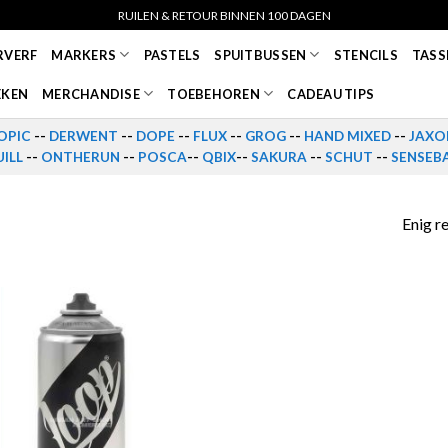
RUILEN & RETOUR BINNEN 100 DAGEN
RVERF
MARKERS
PASTELS
SPUITBUSSEN
STENCILS
TASS
EKEN
MERCHANDISE
TOEBEHOREN
CADEAU TIPS
OPIC
--
DERWENT
--
DOPE
--
FLUX
--
GROG
--
HAND MIXED
--
JAXO
ILL
--
ONTHERUN
--
POSCA
--
QBIX
--
SAKURA
--
SCHUT
--
SENSEB
Enig r