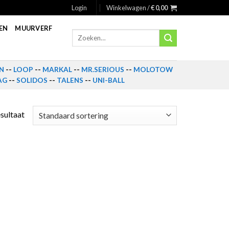
Login
Winkelwagen /
€
0,00
EN
MUURVERF
Zoeken
naar:
N
--
LOOP
--
MARKAL
--
MR.SERIOUS
--
MOLOTOW
AG
--
SOLIDOS
--
TALENS
--
UNI-BALL
esultaat