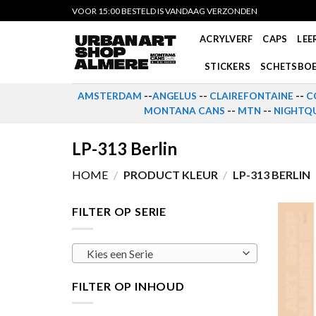
Skip
VOOR 15:00 BESTELD IS VANDAAG VERZONDEN
to
ACRYLVERF
CAPS
LEE
content
STICKERS
SCHETSBO
AMSTERDAM
--
ANGELUS
--
CLAIREFONTAINE
--
C
MONTANA CANS
--
MTN
--
NIGHTQU
LP-313 Berlin
HOME
/
PRODUCT KLEUR
/
LP-313 BERLIN
FILTER OP SERIE
Kies een Serie
FILTER OP INHOUD