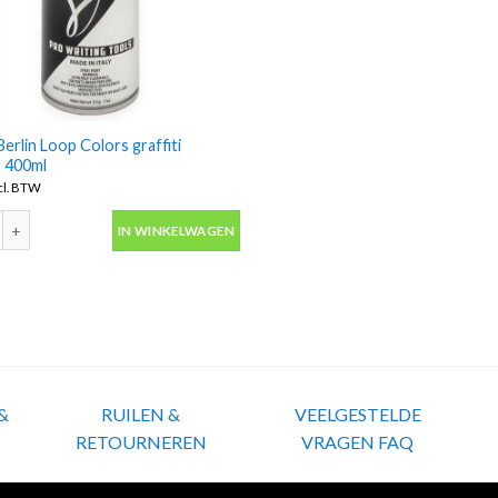
erlin Loop Colors graffiti
s 400ml
cl. BTW
erlin Loop Colors graffiti spuitbus 400ml aantal
IN WINKELWAGEN
&
RUILEN &
VEELGESTELDE
RETOURNEREN
VRAGEN FAQ