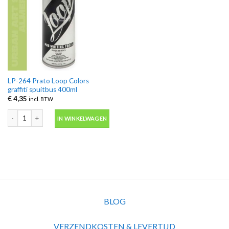
LP-264 Prato Loop Colors
graffiti spuitbus 400ml
€
4,35
incl. BTW
LP-264 Prato Loop Colors graffiti spuitbus 400ml aantal
IN WINKELWAGEN
BLOG
VERZENDKOSTEN & LEVERTIJD