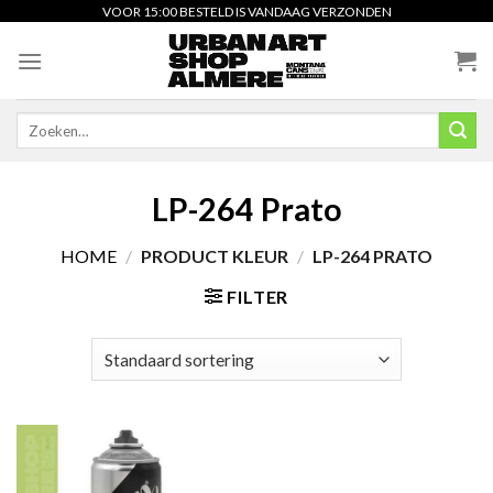
Skip
VOOR 15:00 BESTELD IS VANDAAG VERZONDEN
to
content
Zoeken
naar:
LP-264 Prato
HOME
/
PRODUCT KLEUR
/
LP-264 PRATO
FILTER