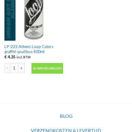
LP-222 Athens Loop Colors
graffiti spuitbus 400ml
€
4,35
incl. BTW
LP-222 Athens Loop Colors graffiti spuitbus 400ml aantal
IN WINKELWAGEN
BLOG
VERZENDKOSTEN & LEVERTIJD