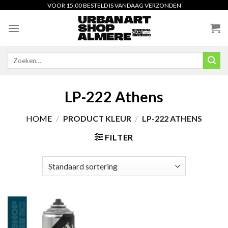
Skip
VOOR 15:00 BESTELD IS VANDAAG VERZONDEN
to
content
Zoeken
naar:
LP-222 Athens
HOME
/
PRODUCT KLEUR
/
LP-222 ATHENS
FILTER