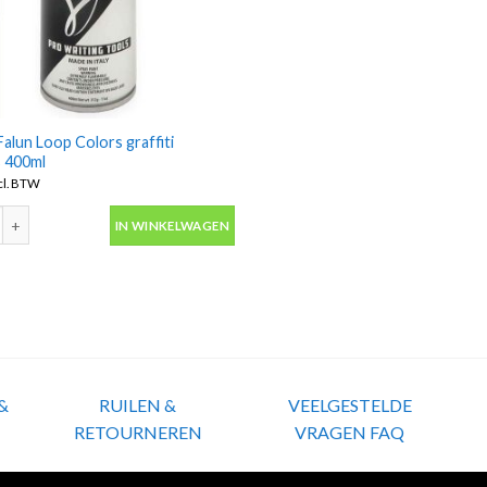
alun Loop Colors graffiti
s 400ml
cl. BTW
alun Loop Colors graffiti spuitbus 400ml aantal
IN WINKELWAGEN
&
RUILEN &
VEELGESTELDE
RETOURNEREN
VRAGEN FAQ