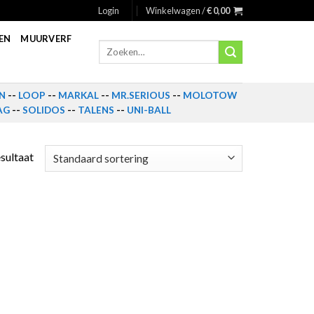
Login
Winkelwagen /
€
0,00
EN
MUURVERF
Zoeken
naar:
N
--
LOOP
--
MARKAL
--
MR.SERIOUS
--
MOLOTOW
AG
--
SOLIDOS
--
TALENS
--
UNI-BALL
esultaat