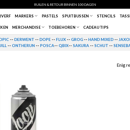
RUILEN & RETOUR BINNEN 100 DAGEN
RVERF
MARKERS
PASTELS
SPUITBUSSEN
STENCILS
TASS
EKEN
MERCHANDISE
TOEBEHOREN
CADEAU TIPS
OPIC
--
DERWENT
--
DOPE
--
FLUX
--
GROG
--
HAND MIXED
--
JAXO
ILL
--
ONTHERUN
--
POSCA
--
QBIX
--
SAKURA
--
SCHUT
--
SENSEB
Enig r