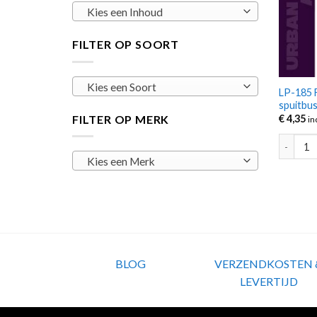
Kies een Inhoud
FILTER OP SOORT
Kies een Soort
LP-185 F
spuitbu
FILTER OP MERK
€
4,35
in
LP-185 F
Kies een Merk
BLOG
VERZENDKOSTEN 
LEVERTIJD