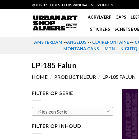
Skip
VOOR 15:00 BESTELD IS VANDAAG VERZONDEN
to
ACRYLVERF
CAPS
LEE
content
STICKERS
SCHETSBO
AMSTERDAM
--
ANGELUS
--
CLAIREFONTAINE
--
C
MONTANA CANS
--
MTN
--
NIGHTQU
LP-185 Falun
HOME
/
PRODUCT KLEUR
/
LP-185 FALUN
FILTER OP SERIE
Kies een Serie
FILTER OP INHOUD