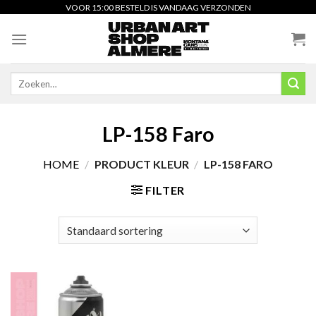
Skip
VOOR 15:00 BESTELD IS VANDAAG VERZONDEN
to
content
Zoeken
naar:
LP-158 Faro
HOME
/
PRODUCT KLEUR
/
LP-158 FARO
FILTER