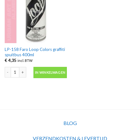
LP-158 Faro Loop Colors graffiti
spuitbus 400ml
€
4,35
incl. BTW
LP-158 Faro Loop Colors graffiti spuitbus 400ml aantal
IN WINKELWAGEN
BLOG
VERZENDKOSTEN & LEVERTIJD