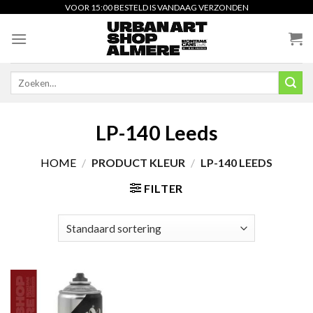
Skip
VOOR 15:00 BESTELD IS VANDAAG VERZONDEN
to
content
Zoeken
naar:
LP-140 Leeds
HOME
/
PRODUCT KLEUR
/
LP-140 LEEDS
FILTER