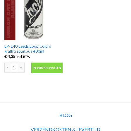
LP-140 Leeds Loop Colors
graffiti spuitbus 400ml
€
4,35
incl. BTW
LP-140 Leeds Loop Colors graffiti spuitbus 400ml aantal
IN WINKELWAGEN
BLOG
VERZENDKOSTEN & LEVERTIJD