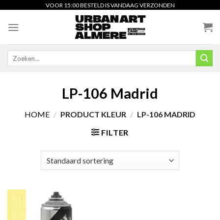
Skip
VOOR 15:00 BESTELD IS VANDAAG VERZONDEN
to
content
Zoeken
naar:
LP-106 Madrid
HOME
/
PRODUCT KLEUR
/
LP-106 MADRID
FILTER