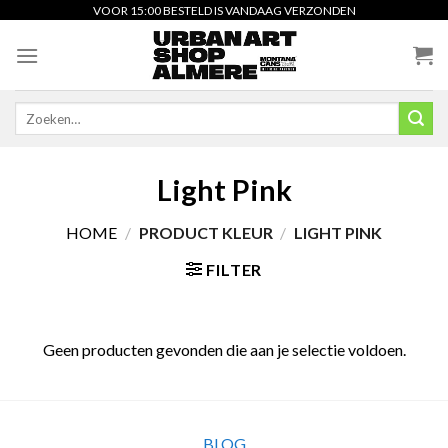
Skip
VOOR 15:00 BESTELD IS VANDAAG VERZONDEN
to
content
Zoeken
naar:
Light Pink
HOME
/
PRODUCT KLEUR
/
LIGHT PINK
FILTER
Geen producten gevonden die aan je selectie voldoen.
BLOG