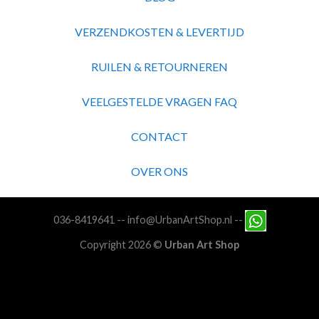
VERZENDKOSTEN & LEVERTIJD
RUILEN & RETOURNEREN
VEELGESTELDE VRAGEN FAQ
CONTACT
OVER ONS
036-8419641
--
info@UrbanArtShop.nl
--
Copyright 2026 ©
Urban Art Shop