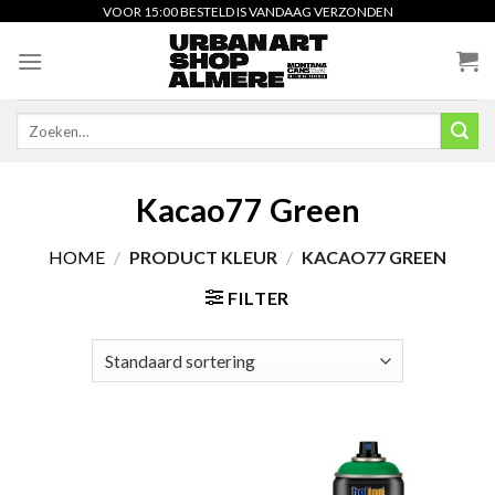
Skip
VOOR 15:00 BESTELD IS VANDAAG VERZONDEN
to
content
Zoeken
naar:
Kacao77 Green
HOME
/
PRODUCT KLEUR
/
KACAO77 GREEN
FILTER