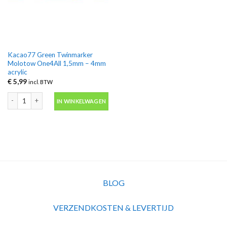
Kacao77 Green Twinmarker
Molotow One4All 1,5mm – 4mm
acrylic
€
5,99
incl. BTW
Kacao77 Green Twinmarker Molotow One4All 1,5mm - 4mm acrylic aantal
IN WINKELWAGEN
BLOG
VERZENDKOSTEN & LEVERTIJD