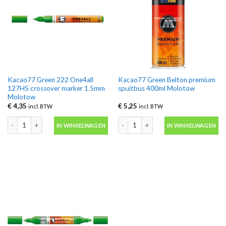
Kacao77 Green 222 One4all
Kacao77 Green Belton premium
127HS crossover marker 1.5mm
spuitbus 400ml Molotow
Molotow
€
4,35
€
5,25
incl. BTW
incl. BTW
Kacao77 Green 222 One4all 127HS crossover marker 1.5mm Molotow aanta
Kacao77 Green Belton premium spuit
IN WINKELWAGEN
IN WINKELWAGEN