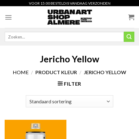
Skip
VOOR 15:00 BESTELD IS VANDAAG VERZONDEN
to
content
Zoeken
naar:
Jericho Yellow
HOME
/
PRODUCT KLEUR
/
JERICHO YELLOW
FILTER