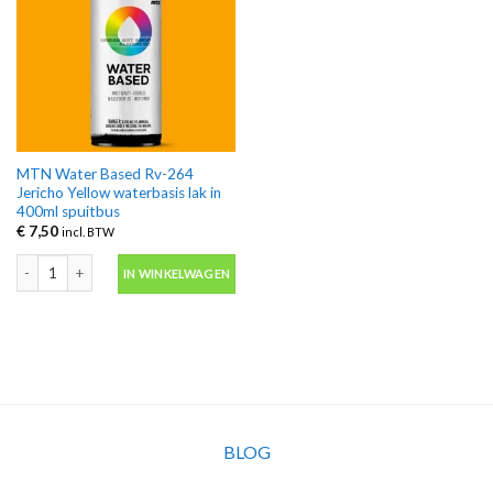
MTN Water Based Rv-264
Jericho Yellow waterbasis lak in
400ml spuitbus
€
7,50
incl. BTW
MTN Water Based Rv-264 Jericho Yellow waterbasis lak in 400ml spuitbus aa
IN WINKELWAGEN
BLOG