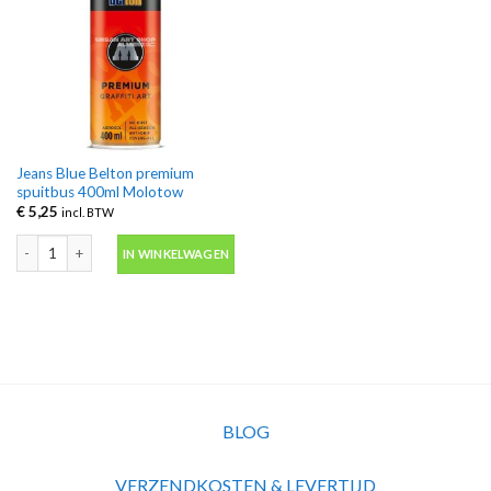
Jeans Blue Belton premium
spuitbus 400ml Molotow
€
5,25
incl. BTW
Jeans Blue Belton premium spuitbus 400ml Molotow aantal
IN WINKELWAGEN
BLOG
VERZENDKOSTEN & LEVERTIJD