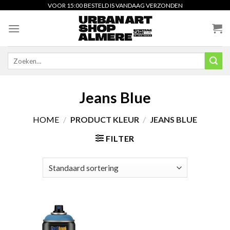
Skip
VOOR 15:00 BESTELD IS VANDAAG VERZONDEN
to
content
Zoeken
naar:
Jeans Blue
HOME
/
PRODUCT KLEUR
/
JEANS BLUE
FILTER