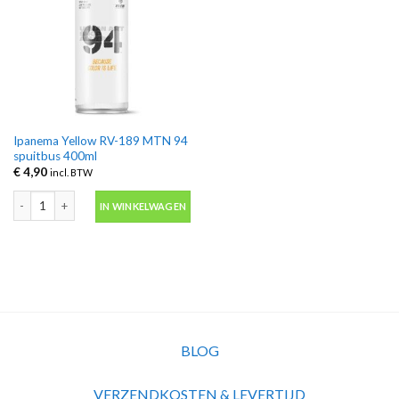
Ipanema Yellow RV-189 MTN 94
spuitbus 400ml
€
4,90
incl. BTW
Ipanema Yellow RV-189 MTN 94 spuitbus 400ml aantal
IN WINKELWAGEN
BLOG
VERZENDKOSTEN & LEVERTIJD