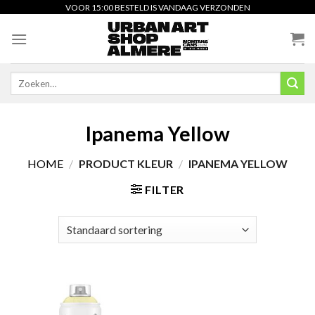
Skip
VOOR 15:00 BESTELD IS VANDAAG VERZONDEN
to
content
Zoeken
naar:
Ipanema Yellow
HOME
/
PRODUCT KLEUR
/
IPANEMA YELLOW
FILTER