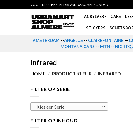
Skip
VOOR 15:00 BESTELD IS VANDAAG VERZONDEN
to
ACRYLVERF
CAPS
LEE
content
STICKERS
SCHETSBO
AMSTERDAM
--
ANGELUS
--
CLAIREFONTAINE
--
C
MONTANA CANS
--
MTN
--
NIGHTQU
Infrared
HOME
/
PRODUCT KLEUR
/
INFRARED
FILTER OP SERIE
Kies een Serie
FILTER OP INHOUD