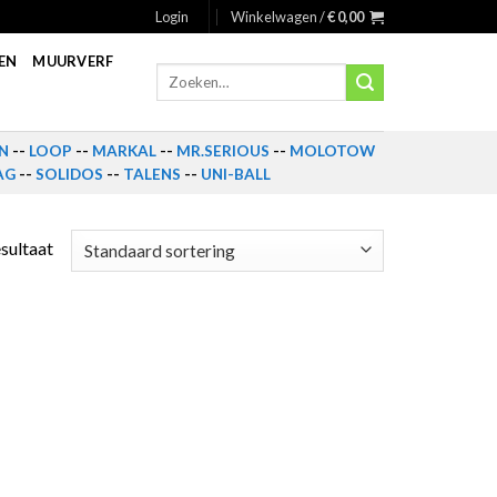
Login
Winkelwagen /
€
0,00
EN
MUURVERF
Zoeken
naar:
N
--
LOOP
--
MARKAL
--
MR.SERIOUS
--
MOLOTOW
AG
--
SOLIDOS
--
TALENS
--
UNI-BALL
esultaat