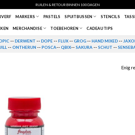
RUILEN & RETOUR BINNEN 100 DAGEN
RVERF
MARKERS
PASTELS
SPUITBUSSEN
STENCILS
TASS
EKEN
MERCHANDISE
TOEBEHOREN
CADEAU TIPS
OPIC
--
DERWENT
--
DOPE
--
FLUX
--
GROG
--
HAND MIXED
--
JAXO
ILL
--
ONTHERUN
--
POSCA
--
QBIX
--
SAKURA
--
SCHUT
--
SENSEB
Enig r