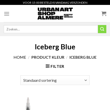
Skip
VOOR 15:00 BESTELD IS VANDAAG VERZONDEN
to
content
Zoeken
naar:
Iceberg Blue
HOME
/
PRODUCT KLEUR
/
ICEBERG BLUE
FILTER