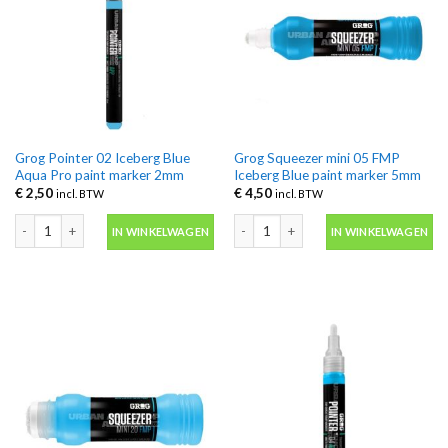
Grog Pointer 02 Iceberg Blue
Grog Squeezer mini 05 FMP
Aqua Pro paint marker 2mm
Iceberg Blue paint marker 5mm
€
2,50
€
4,50
incl. BTW
incl. BTW
Grog Pointer 02 Iceberg Blue Aqua Pro paint marker 2mm aantal
Grog Squeezer mini 05 FMP Iceberg B
IN WINKELWAGEN
IN WINKELWAGEN