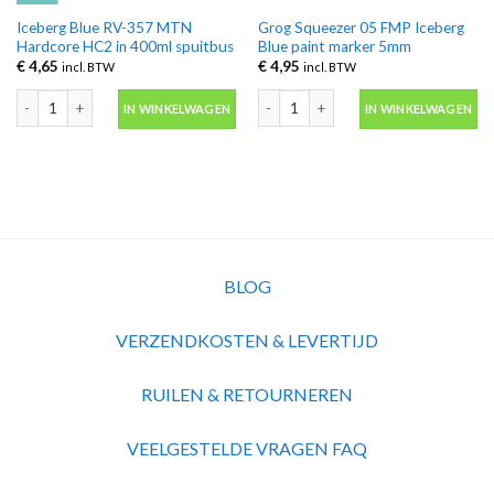
Iceberg Blue RV-357 MTN
Grog Squeezer 05 FMP Iceberg
Hardcore HC2 in 400ml spuitbus
Blue paint marker 5mm
€
4,65
€
4,95
incl. BTW
incl. BTW
Iceberg Blue RV-357 MTN Hardcore HC2 in 400ml spuitbus aantal
Grog Squeezer 05 FMP Iceberg Blue p
IN WINKELWAGEN
IN WINKELWAGEN
BLOG
VERZENDKOSTEN & LEVERTIJD
RUILEN & RETOURNEREN
VEELGESTELDE VRAGEN FAQ