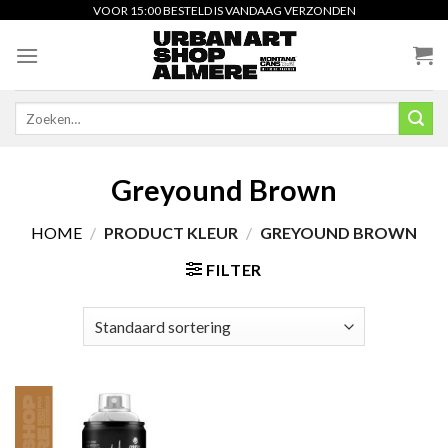
Skip
VOOR 15:00 BESTELD IS VANDAAG VERZONDEN
to
content
Zoeken
naar:
Greyound Brown
HOME
/
PRODUCT KLEUR
/
GREYOUND BROWN
FILTER