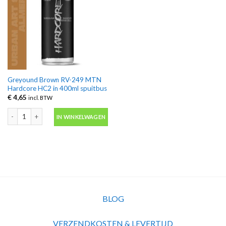
Greyound Brown RV-249 MTN
Hardcore HC2 in 400ml spuitbus
€
4,65
incl. BTW
Greyound Brown RV-249 MTN Hardcore HC2 in 400ml spuitbus aantal
IN WINKELWAGEN
BLOG
VERZENDKOSTEN & LEVERTIJD