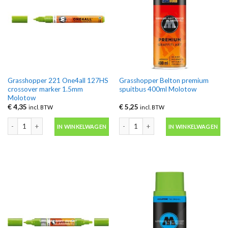
Grasshopper 221 One4all 127HS
Grasshopper Belton premium
crossover marker 1.5mm
spuitbus 400ml Molotow
Molotow
€
4,35
€
5,25
incl. BTW
incl. BTW
Grasshopper 221 One4all 127HS crossover marker 1.5mm Molotow aantal
Grasshopper Belton premium spuitbu
IN WINKELWAGEN
IN WINKELWAGEN