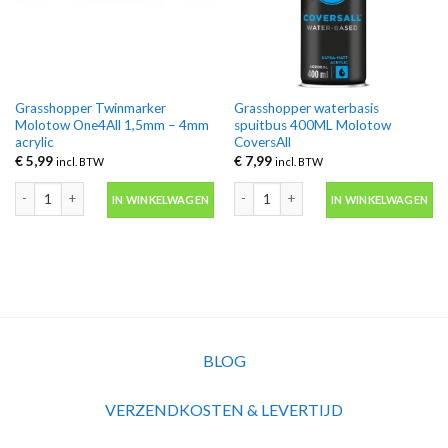
Grasshopper Twinmarker
Grasshopper waterbasis
Molotow One4All 1,5mm – 4mm
spuitbus 400ML Molotow
acrylic
CoversAll
€
5,99
€
7,99
incl. BTW
incl. BTW
Grasshopper Twinmarker Molotow One4All 1,5mm - 4mm acrylic aantal
Grasshopper waterbasis spuitbus 40
IN WINKELWAGEN
IN WINKELWAGEN
BLOG
VERZENDKOSTEN & LEVERTIJD