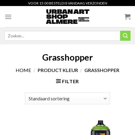
Skip
VOOR 15:00 BESTELD IS VANDAAG VERZONDEN
to
content
Zoeken
naar:
Grasshopper
HOME
/
PRODUCT KLEUR
/
GRASSHOPPER
FILTER