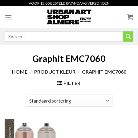
Skip
VOOR 15:00 BESTELD IS VANDAAG VERZONDEN
to
content
Zoeken
naar:
Graphit EMC7060
HOME
/
PRODUCT KLEUR
/
GRAPHIT EMC7060
FILTER