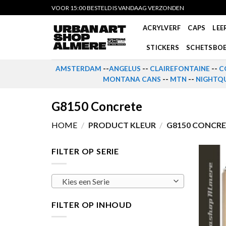
Skip
VOOR 15:00 BESTELD IS VANDAAG VERZONDEN
to
ACRYLVERF
CAPS
LEE
content
STICKERS
SCHETSBO
AMSTERDAM
--
ANGELUS
--
CLAIREFONTAINE
--
C
MONTANA CANS
--
MTN
--
NIGHTQU
G8150 Concrete
HOME
/
PRODUCT KLEUR
/
G8150 CONCR
FILTER OP SERIE
Kies een Serie
FILTER OP INHOUD