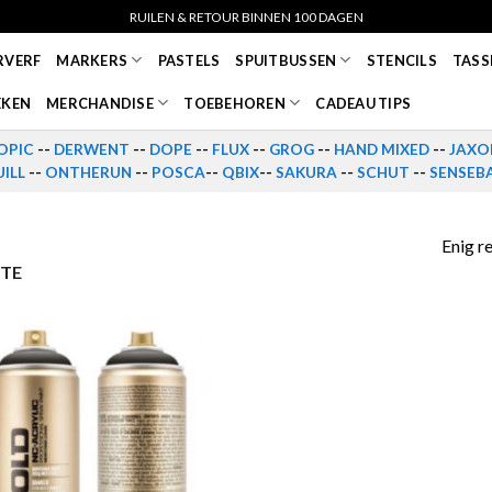
RUILEN & RETOUR BINNEN 100 DAGEN
RVERF
MARKERS
PASTELS
SPUITBUSSEN
STENCILS
TASS
EKEN
MERCHANDISE
TOEBEHOREN
CADEAU TIPS
OPIC
--
DERWENT
--
DOPE
--
FLUX
--
GROG
--
HAND MIXED
--
JAXO
ILL
--
ONTHERUN
--
POSCA
--
QBIX
--
SAKURA
--
SCHUT
--
SENSEB
Enig r
ETE