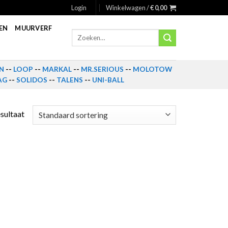
Login
Winkelwagen /
€
0,00
EN
MUURVERF
Zoeken
naar:
N
--
LOOP
--
MARKAL
--
MR.SERIOUS
--
MOLOTOW
AG
--
SOLIDOS
--
TALENS
--
UNI-BALL
esultaat