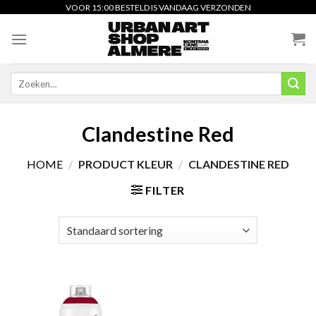
Skip
VOOR 15:00 BESTELD IS VANDAAG VERZONDEN
to
content
Zoeken
naar:
Clandestine Red
HOME
/
PRODUCT KLEUR
/
CLANDESTINE RED
FILTER