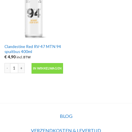
Clandestine Red RV-47 MTN 94
spuitbus 400ml
€
4,90
incl. BTW
Clandestine Red RV-47 MTN 94 spuitbus 400ml aantal
IN WINKELWAGEN
BLOG
VERZENDKOSTEN & LEVERTIJD