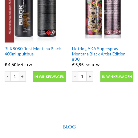
BLK8080 Rust Montana Black
Hotdog AKA Superspray
400ml spuitbus
Montana Black Artist Edition
#30
€
4,60
€
5,95
incl. BTW
incl. BTW
BLK8080 Rust Montana Black 400ml spuitbus aantal
Hotdog AKA Superspray Montana Black
IN WINKELWAGEN
IN WINKELWAGEN
BLOG