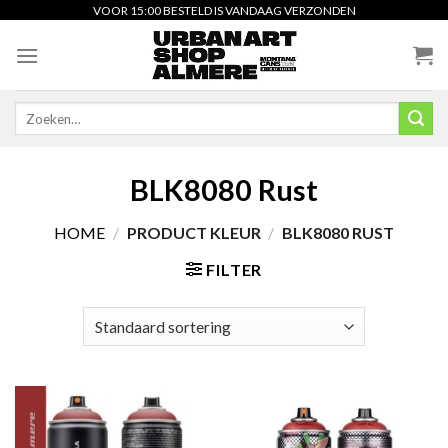
Skip
VOOR 15:00 BESTELD IS VANDAAG VERZONDEN
to
content
Zoeken
naar:
BLK8080 Rust
HOME
/
PRODUCT KLEUR
/
BLK8080 RUST
FILTER