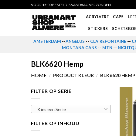
Skip
VOOR 15:00 BESTELD IS VANDAAG VERZONDEN
to
ACRYLVERF
CAPS
LEE
content
STICKERS
SCHETSBO
AMSTERDAM
--
ANGELUS
--
CLAIREFONTAINE
--
C
MONTANA CANS
--
MTN
--
NIGHTQU
BLK6620 Hemp
HOME
/
PRODUCT KLEUR
/
BLK6620 HEMP
FILTER OP SERIE
Kies een Serie
FILTER OP INHOUD