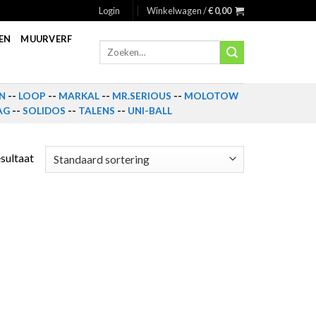
Login
Winkelwagen /
€
0,00
EN
MUURVERF
Zoeken
naar:
N
--
LOOP
--
MARKAL
--
MR.SERIOUS
--
MOLOTOW
AG
--
SOLIDOS
--
TALENS
--
UNI-BALL
esultaat