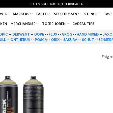
RUILEN & RETOUR BINNEN 100 DAGEN
RVERF
MARKERS
PASTELS
SPUITBUSSEN
STENCILS
TASS
EKEN
MERCHANDISE
TOEBEHOREN
CADEAU TIPS
OPIC
--
DERWENT
--
DOPE
--
FLUX
--
GROG
--
HAND MIXED
--
JAXO
ILL
--
ONTHERUN
--
POSCA
--
QBIX
--
SAKURA
--
SCHUT
--
SENSEB
Enig r