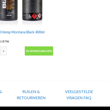
 Hemp Montana Black 400ml
s
cl. BTW
 Hemp Montana Black 400ml spuitbus aantal
IN WINKELWAGEN
&
RUILEN &
VEELGESTELDE
RETOURNEREN
VRAGEN FAQ