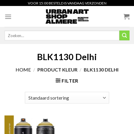
Skip
VOOR 15:00 BESTELD IS VANDAAG VERZONDEN
to
content
Zoeken
naar:
BLK1130 Delhi
HOME
/
PRODUCT KLEUR
/
BLK1130 DELHI
FILTER