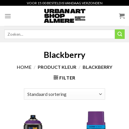
Skip
VOOR 15:00 BESTELD IS VANDAAG VERZONDEN
to
content
Zoeken
naar:
Blackberry
HOME
/
PRODUCT KLEUR
/
BLACKBERRY
FILTER