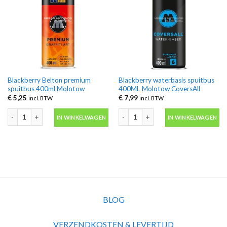
Blackberry Belton premium
Blackberry waterbasis spuitbus
spuitbus 400ml Molotow
400ML Molotow CoversAll
€
5,25
€
7,99
incl. BTW
incl. BTW
Blackberry Belton premium spuitbus 400ml Molotow aantal
Blackberry waterbasis spuitbus 400M
IN WINKELWAGEN
IN WINKELWAGEN
BLOG
VERZENDKOSTEN & LEVERTIJD