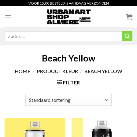
Skip
VOOR 15:00 BESTELD IS VANDAAG VERZONDEN
to
content
Zoeken
naar:
Beach Yellow
HOME
/
PRODUCT KLEUR
/
BEACH YELLOW
FILTER