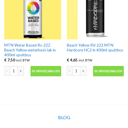
MTN Water Based Rv-222
Beach Yellow RV-222 MTN
Beach Yellow waterbasis lak in
Hardcore HC2 in 400ml spuitbus
400ml spuitbus
€
7,50
€
4,65
incl. BTW
incl. BTW
MTN Water Based Rv-222 Beach Yellow waterbasis lak in 400ml spuitbus aan
Beach Yellow RV-222 MTN Hardcore HC
IN WINKELWAGEN
IN WINKELWAGEN
BLOG