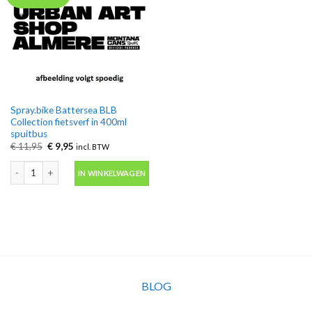
Spray.bike Battersea BLB
Collection fietsverf in 400ml
spuitbus
Oorspronkelijke
Huidige
€
11,95
€
9,95
incl. BTW
prijs
prijs
was:
is:
Spray.bike Battersea BLB Collection fietsverf in 400ml spuitbus aantal
€ 11,95.
€ 9,95.
IN WINKELWAGEN
BLOG