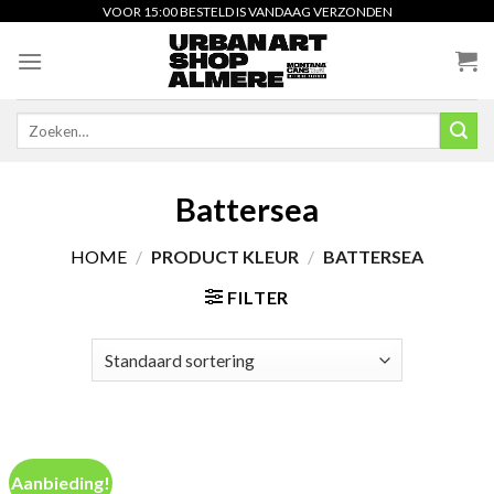
Skip
VOOR 15:00 BESTELD IS VANDAAG VERZONDEN
to
content
Zoeken
naar:
Battersea
HOME
/
PRODUCT KLEUR
/
BATTERSEA
FILTER
Aanbieding!