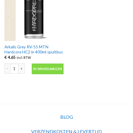
Arkalis Grey RV-55 MTN
Hardcore HC2 in 400ml spuitbus
€
4,65
incl. BTW
Arkalis Grey RV-55 MTN Hardcore HC2 in 400ml spuitbus aantal
IN WINKELWAGEN
BLOG
VERZENDKOSTEN & LEVERTIJD