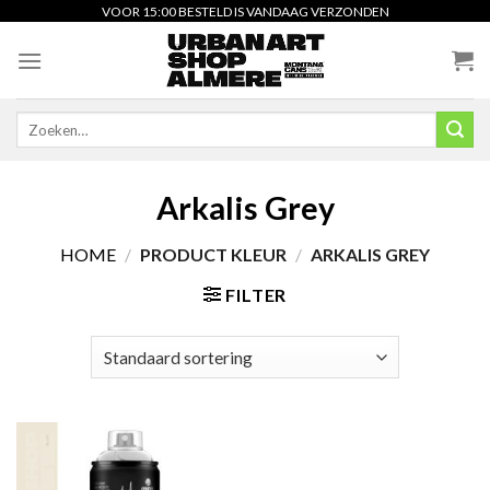
Skip
VOOR 15:00 BESTELD IS VANDAAG VERZONDEN
to
content
Zoeken
naar:
Arkalis Grey
HOME
/
PRODUCT KLEUR
/
ARKALIS GREY
FILTER