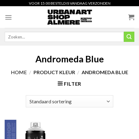
Skip
VOOR 15:00 BESTELD IS VANDAAG VERZONDEN
to
content
Zoeken
naar:
Andromeda Blue
HOME
/
PRODUCT KLEUR
/
ANDROMEDA BLUE
FILTER