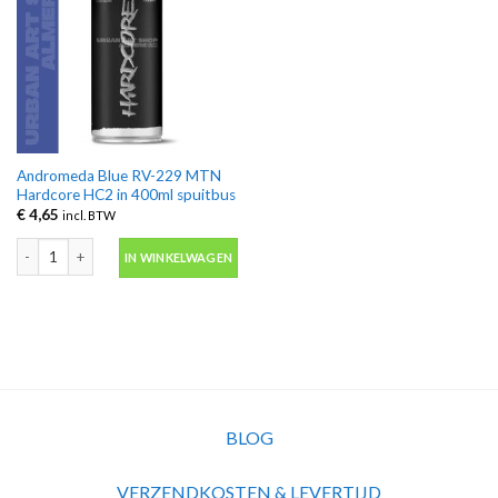
Andromeda Blue RV-229 MTN
Hardcore HC2 in 400ml spuitbus
€
4,65
incl. BTW
Andromeda Blue RV-229 MTN Hardcore HC2 in 400ml spuitbus aantal
IN WINKELWAGEN
BLOG
VERZENDKOSTEN & LEVERTIJD