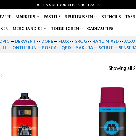
RUILEN & RETOUR BINNEN 100 DAGEN
RVERF
MARKERS
PASTELS
SPUITBUSSEN
STENCILS
TASS
EKEN
MERCHANDISE
TOEBEHOREN
CADEAU TIPS
OPIC
--
DERWENT
--
DOPE
--
FLUX
--
GROG
--
HAND MIXED
--
JAXO
ILL
--
ONTHERUN
--
POSCA
--
QBIX
--
SAKURA
--
SCHUT
--
SENSEB
Showing all 2
D