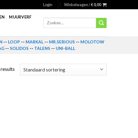
Login
Winkelwagen /
€
0,00
EN
MUURVERF
Zoeken
naar:
N
--
LOOP
--
MARKAL
--
MR.SERIOUS
--
MOLOTOW
AG
--
SOLIDOS
--
TALENS
--
UNI-BALL
 results