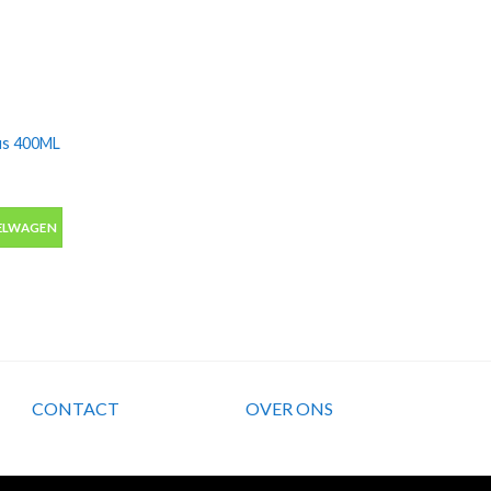
us 400ML
s 400ML Molotow CoversAll aantal
ELWAGEN
CONTACT
OVER ONS