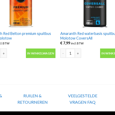
h Red Belton premium spuitbus
Amaranth Red waterbasis spuitb
Molotow
Molotow CoversAll
€
7,99
cl. BTW
incl. BTW
h Red Belton premium spuitbus 400ml Molotow aantal
Amaranth Red waterbasis spuitbu
IN WINKELWAGEN
IN WINK
&
RUILEN &
VEELGESTELDE
RETOURNEREN
VRAGEN FAQ