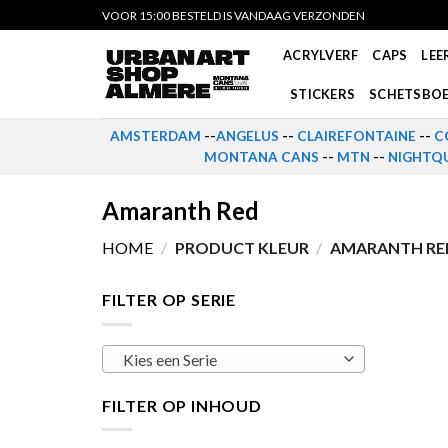
Skip
VOOR 15:00 BESTELD IS VANDAAG VERZONDEN
to
ACRYLVERF
CAPS
LEE
content
STICKERS
SCHETSBO
AMSTERDAM
--
ANGELUS
--
CLAIREFONTAINE
--
C
MONTANA CANS
--
MTN
--
NIGHTQU
Amaranth Red
HOME
/
PRODUCT KLEUR
/
AMARANTH RE
FILTER OP SERIE
Kies een Serie
FILTER OP INHOUD